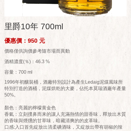
里爵10年 700ml
優惠價：950 元
價格僅供詢價參考隨市場而異動
酒精濃度(％)：46.3 %
容量：700 ml
1996年初釀裝桶，酒廠特別設計為產生Ledaig泥煤風味所
特別打造的酒桶，泥煤烘乾的大麥，佔托本莫瑞酒廠年產量
50%。
顏色：亮麗的檸檬黄金色
香氣：立刻撲鼻而来的讓人充滿熱情的甜香味，釋放出木質
的香味與煙燻的甘草味，暗藏清爽的的皮革味。
口感:入口首先綻放出清柔碘酒味，又綻放出帶有胡椒的辣