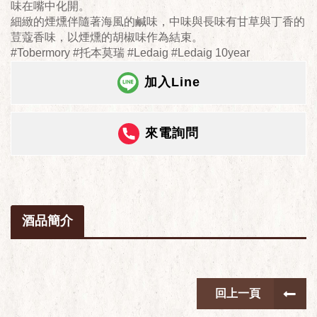
味在嘴中化開。
細緻的煙燻伴隨著海風的鹹味，中味與長味有甘草與丁香的
荳蔻香味，以煙燻的胡椒味作為結束。
#Tobermory #托本莫瑞 #Ledaig #Ledaig 10year
加入Line
來電詢問
酒品簡介
回上一頁