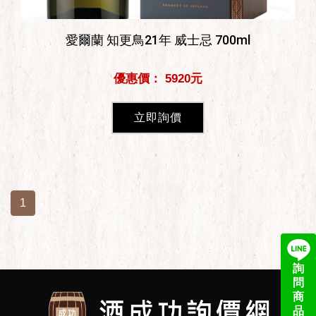
愛爾蘭 知更鳥21年 威士忌 700ml
優惠價： 5920元
立即詢價
1
詢
問
商
品