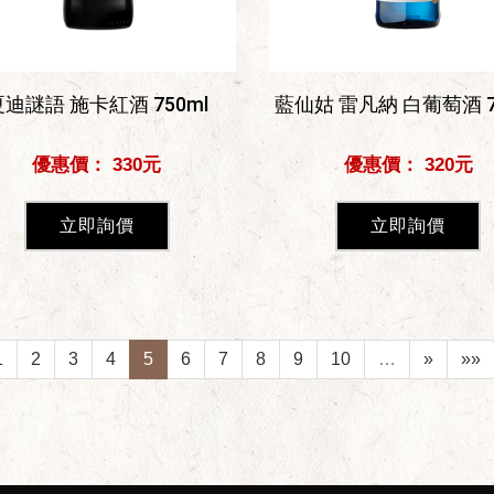
夏迪謎語 施卡紅酒 750ml
藍仙姑 雷凡納 白葡萄酒 7
優惠價： 330元
優惠價： 320元
立即詢價
立即詢價
1
2
3
4
5
6
7
8
9
10
…
»
»»