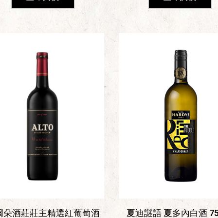
爾朵酒莊莊主精選紅葡萄酒
夏迪謎語 夏多內白酒 75