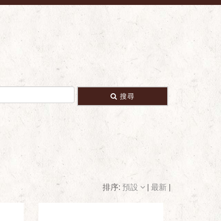
搜尋
排序:
預設
|
最新
|