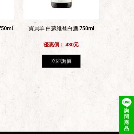
50ml
寶貝羊 白蘇維翁白酒 750ml
優惠價： 430元
立即詢價
詢
問
商
品