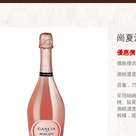
崗夏
優惠價：
價格僅
酒精濃度(
容量：75
呈現細
桃、鼠
酒精濃
柑橘，