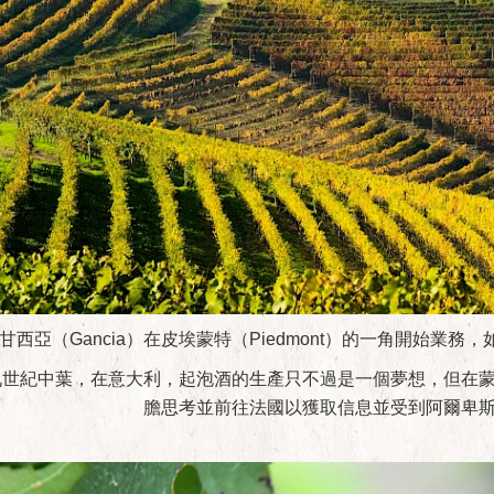
甘西亞（Gancia）在皮埃蒙特（Piedmont）的一角開始業
九世紀中葉，在意大利，起泡酒的生產只不過是一個夢想，但在
膽思考並前往法國以獲取信息並受到阿爾卑