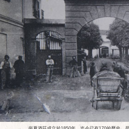
崗夏酒莊成立於1850年，迄今已有170的歷史