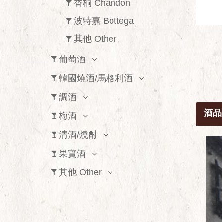
香桐 Chandon
波特嘉 Bottega
其他 Other
葡萄酒
韓國燒酒/馬格利酒
調酒
酒品
梅酒
清酒/燒酎
果實酒
其他 Other