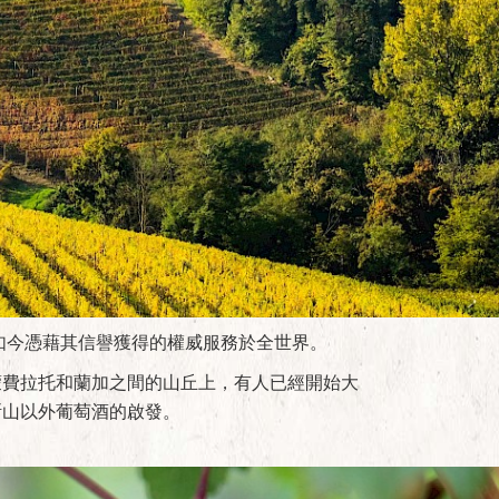
務，如今憑藉其信譽獲得的權威服務於全世界。
蒙費拉托和蘭加之間的山丘上，有人已經開始大
斯山以外葡萄酒的啟發。