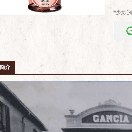
#少女心
簡介