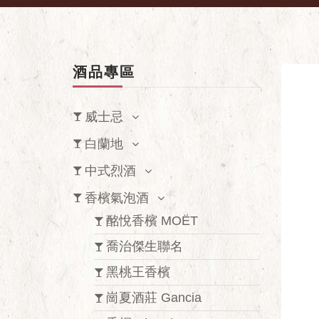
酒品專區
威士忌
白蘭地
中式烈酒
香檳氣泡酒
酩悅香檳 MOËT
喬治傑生聯名
黑桃王香檳
崗夏酒莊 Gancia