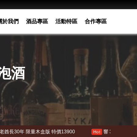
關於我們
酒品專區
活動特區
合作專區
泡酒
3900
響 30年 特價 178000
響21年 特價
Hot
Hot